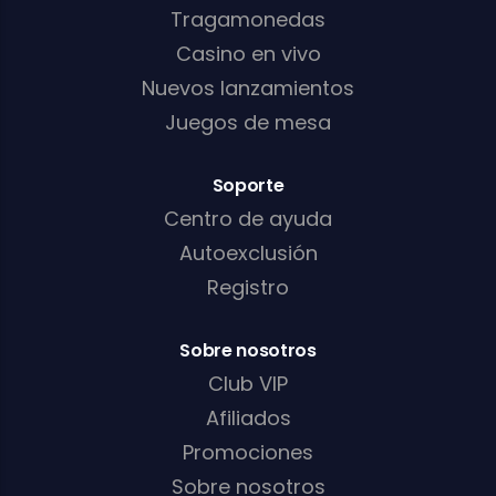
Tragamonedas
Casino en vivo
Nuevos lanzamientos
Juegos de mesa
Soporte
Centro de ayuda
Autoexclusión
Registro
Sobre nosotros
Club VIP
Afiliados
Promociones
Sobre nosotros