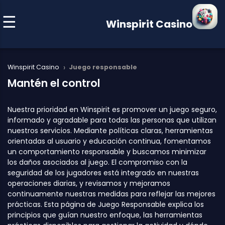
Winspirit Casino
›
Winspirit Casino
Juego responsable
Mantén el control
Nuestra prioridad en Winspirit es promover un juego seguro,
informado y agradable para todas las personas que utilizan
nuestros servicios. Mediante políticas claras, herramientas
orientadas al usuario y educación continua, fomentamos
un comportamiento responsable y buscamos minimizar
los daños asociados al juego. El compromiso con la
seguridad de los jugadores está integrado en nuestras
operaciones diarias, y revisamos y mejoramos
continuamente nuestras medidas para reflejar las mejores
prácticas. Esta página de Juego Responsable explica los
principios que guían nuestro enfoque, las herramientas