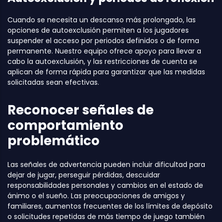
Cuando se necesita un descanso más prolongado, las
opciones de autoexclusión permiten a los jugadores
suspender el acceso por periodos definidos o de forma
permanente. Nuestro equipo ofrece apoyo para llevar a
cabo la autoexclusión, y las restricciones de cuenta se
aplican de forma rápida para garantizar que las medidas
solicitadas sean efectivas.
Reconocer señales de
comportamiento
problemático
Las señales de advertencia pueden incluir dificultad para
dejar de jugar, perseguir pérdidas, descuidar
responsabilidades personales y cambios en el estado de
ánimo o el sueño. Las preocupaciones de amigos y
familiares, aumentos frecuentes de los límites de depósito
o solicitudes repetidas de más tiempo de juego también