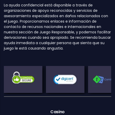
La ayuda confidencial está disponible a través de
organizaciones de apoyo reconocidas y servicios de
asesoramiento especializados en daños relacionados con
el juego. Proporcionamos enlaces e información de
contacto de recursos nacionales e internacionales en
nuestra sección de Juego Responsable, y podemos facilitar
derivaciones cuando sea apropiado. Se recomienda buscar
ayuda inmediata a cualquier persona que sienta que su
juego le está causando angustia.
Casino