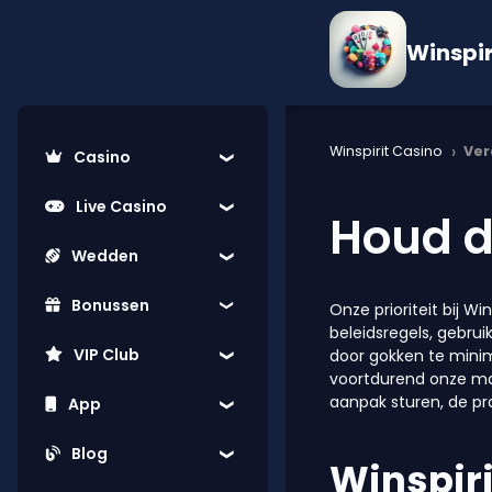
Winspir
›
Winspirit Casino
Ver
Casino
Live Casino
Houd d
Wedden
Bonussen
Onze prioriteit bij Wi
beleidsregels, gebru
VIP Club
door gokken te minim
voortdurend onze maa
aanpak sturen, de pr
App
Blog
Winspir