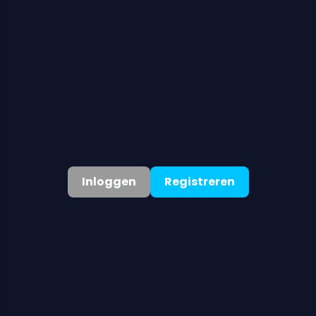
Over ons
VIP Club
Affiliates
Promoties
Over ons
Beleid
Privacybeleid
Inloggen
Registreren
Algemene voorwaarden
Cookiebeleid
AML/KYC-beleid