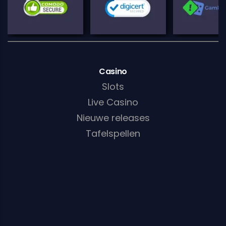
Casino
Slots
Live Casino
Nieuwe releases
Tafelspellen
Support
Helpcentrum
Zelfuitsluiting
Registratie