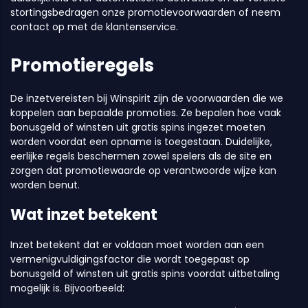
stortingsbedragen onze promotievoorwaarden of neem
contact op met de klantenservice.
Promotieregels
De inzetvereisten bij Winspirit zijn de voorwaarden die we
koppelen aan bepaalde promoties. Ze bepalen hoe vaak
bonusgeld of winsten uit gratis spins ingezet moeten
worden voordat een opname is toegestaan. Duidelijke,
eerlijke regels beschermen zowel spelers als de site en
zorgen dat promotiewaarde op verantwoorde wijze kan
worden benut.
Wat inzet betekent
Inzet betekent dat er voldaan moet worden aan een
vermenigvuldigingsfactor die wordt toegepast op
bonusgeld of winsten uit gratis spins voordat uitbetaling
mogelijk is. Bijvoorbeeld: