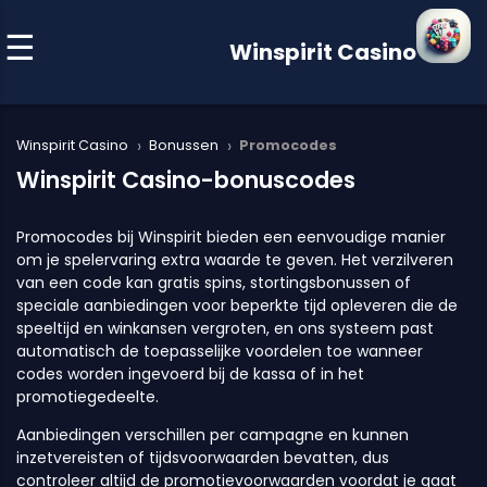
Winspirit Casino
›
›
Winspirit Casino
Bonussen
Promocodes
Winspirit Casino-bonuscodes
Promocodes bij Winspirit bieden een eenvoudige manier
om je spelervaring extra waarde te geven. Het verzilveren
van een code kan gratis spins, stortingsbonussen of
speciale aanbiedingen voor beperkte tijd opleveren die de
speeltijd en winkansen vergroten, en ons systeem past
automatisch de toepasselijke voordelen toe wanneer
codes worden ingevoerd bij de kassa of in het
promotiegedeelte.
Aanbiedingen verschillen per campagne en kunnen
inzetvereisten of tijdsvoorwaarden bevatten, dus
controleer altijd de promotievoorwaarden voordat je gaat