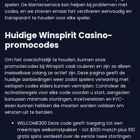
spelen. De klantenservice kan helpen bij problemen met
codes, en we streven ernaar het verzilveren eenvoudig en
transparant te houden voor elke speler.
Huidige Winspirit Casino-
promocodes
Om het overzichtelijk te houden, kunnen onze
promotiecodes bij Winspirit vaak rouleren en zijn ze alleen
inwisselbaar zolang ze actief zijn. Deze pagina geeft de
huidige aanbiedingen weer zodat spelers verwarring met
verlopen codes elders kunnen vermijden. Controleer de
activatieregels voor elke code voordat u stort, aangezien
bonussen minimale stortingen, inzetvereisten en KYC-
eisen kunnen hebben die moeten worden voldaan om
winsten uit te betalen.
WELCOME300 Deze code geeft toegang tot een
meertraps welkomstpakket - tot $300 match plus 100
gratis spins verdeeld over de eerste twee stortingen.