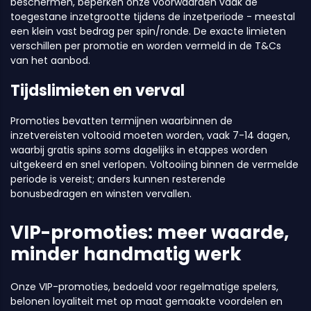
beschermen, beperken onze voorwaarden vaak de
toegestane inzetgrootte tijdens de inzetperiode - meestal
een klein vast bedrag per spin/ronde. De exacte limieten
verschillen per promotie en worden vermeld in de T&Cs
van het aanbod.
Tijdslimieten en verval
Promoties bevatten termijnen waarbinnen de
inzetvereisten voltooid moeten worden, vaak 7-14 dagen,
waarbij gratis spins soms dagelijks in etappes worden
uitgekeerd en snel verlopen. Voltooiing binnen de vermelde
periode is vereist; anders kunnen resterende
bonusbedragen en winsten vervallen.
VIP-promoties: meer waarde,
minder handmatig werk
Onze VIP-promoties, bedoeld voor regelmatige spelers,
belonen loyaliteit met op maat gemaakte voordelen en