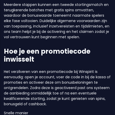
Meerdere stappen kunnen een tweede stortingsmatch en
terugkerende batches met gratis spins omvatten,
waardoor de bonuswaarde toeneemt naarmate spelers
elke fase voltooien. Duidelijke algemene voorwaarden zijn
van toepassing, inclusief inzetvereisten en tijdslimieten, en
ons team helpt je bij de activering en het claimen zodat je
vol vertrouwen kunt beginnen met spelen.
Hoe je een promotiecode
inwisselt
Het verzilveren van een promotiecode bij Winspirit is
eenvoudig: open je account, voer de code in bij de kassa of
promoties en activeer deze om bonusbeloningen te
ontgrendelen. Zodra deze is geactiveerd past ons systeem
de aanbieding onmiddellijk toe of na een eventuele
kwalificerende storting, zodat je kunt genieten van spins,
bonusgeld of cashback.
Snelle manier