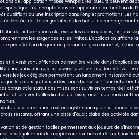
tions de l'application mobile Winspirit, les joueurs peuvent déco
fres spécifiques au compte peuvent apparaître en fonction de l'his
t qualifiant ou une inscription dans l'onglet promotions. Les no
urée limitée, des tours gratuits et des bonus de rechargement q
che des informations claires sur les récompenses, les jeux éligibl
comprennent les exigences et les limites. L'application affiche la 
te pondération des jeux ou plafond de gain maximal, et nous g
ves et à venir sont affichées de manière visible dans l'applicatio
ibilité principaux afin que les joueurs puissent rapidement voir 
ts vers les jeux éligibles permettent un lancement instantané ave
it que les tours gratuits ou les fonds bonus sont correctement
des bonus et le statut des mises sont suivis en temps réel, affi
ntes et les éventuelles limites de mise, tandis que nous mettons
nchies.
s statuts des promotions est enregistré afin que nos joueurs pui
 droits restants, offrant une piste d'audit claire des activités da
tivation et de gestion faciles permettent aux joueurs de s'ins
urnissons également des rappels contextuels et des options de dé