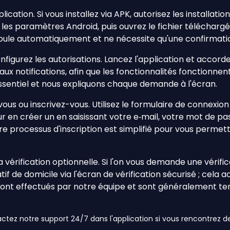
pplication. Si vous installez via APK, autorisez les installa
 les paramètres Android, puis ouvrez le fichier téléchargé po
oule automatiquement et ne nécessite qu'une confirmati
nfigurez les autorisations. Lancez l'application et accord
aux notifications, afin que les fonctionnalités fonctionn
'essentiel et nous expliquons chaque demande à l'écran.
us ou inscrivez-vous. Utilisez le formulaire de connexion
our en créer un en saisissant votre e‑mail, votre mot de p
re processus d'inscription est simplifié pour vous perme
vérification optionnelle. Si l'on vous demande une vérifica
catif de domicile via l'écran de vérification sécurisé ; cela
 sont effectués par notre équipe et sont généralement te
ctez notre support 24/7 dans l'application si vous rencontrez d