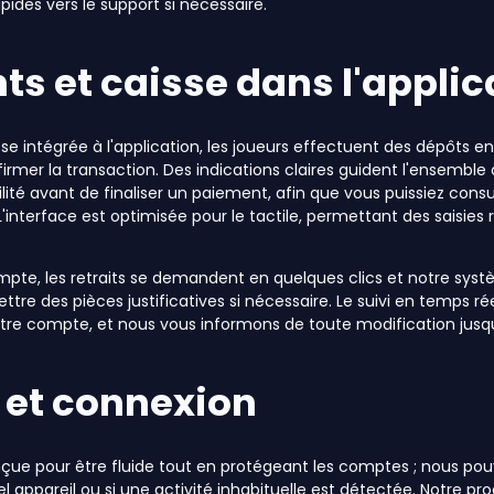
pides vers le support si nécessaire.
s et caisse dans l'applic
isse intégrée à l'application, les joueurs effectuent des dépôts e
firmer la transaction. Des indications claires guident l'ensembl
ilité avant de finaliser un paiement, afin que vous puissiez consult
'interface est optimisée pour le tactile, permettant des saisies 
mpte, les retraits se demandent en quelques clics et notre sy
tre des pièces justificatives si nécessaire. Le suivi en temps r
re compte, et nous vous informons de toute modification jusqu'à
 et connexion
çue pour être fluide tout en protégeant les comptes ; nous po
el appareil ou si une activité inhabituelle est détectée. Notre p