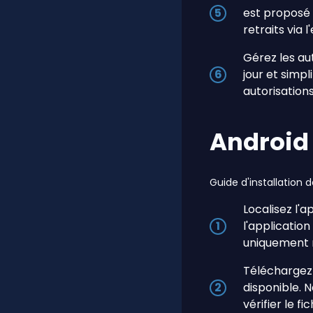
est proposé 
retraits via
Gérez les aut
jour et simp
autorisation
Android 
Guide d'installation d
Localisez l'a
l'application
uniquement no
Téléchargez l
disponible. 
vérifier le fic