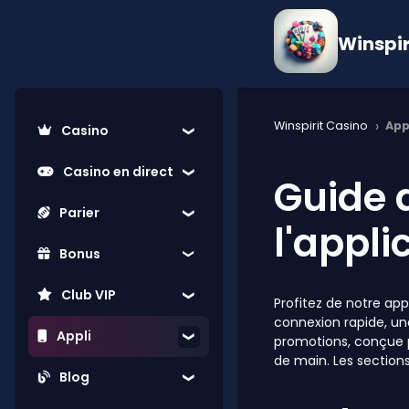
Winspir
›
Winspirit Casino
App
Casino
Casino en direct
Guide d
Parier
l'appli
Bonus
Club VIP
Profitez de notre ap
connexion rapide, une
Appli
promotions, conçue pa
de main. Les sections
Blog