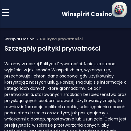
Winspirit Casino
›
Winspirit Casino
Polityka prywatności
Szczegóły polityki prywatności
Witamy w naszej Polityce Prywatności. Niniejsza strona
wyjaśnia, w jaki sposób Winspirit zbiera, wykorzystuje,
przechowuje i chroni dane osobowe, gdy użytkownicy
korzystają z naszych usług. Poniżej znajdują się informacje o
kategoriach danych, które gromadzimy, celach
przetwarzania, stosowanych środkach bezpieczeństwa oraz
przysługujących osobom prawach. Użytkownicy znajdą tu
również informacje o plikach cookie, udostępnianiu danych
podmiotom trzecim oraz o tym, jak postępujemy z
wnioskami o dostęp, sprostowanie lub usunięcie. Celem jest
przejrzystość w zakresie przetwarzania danych, aby