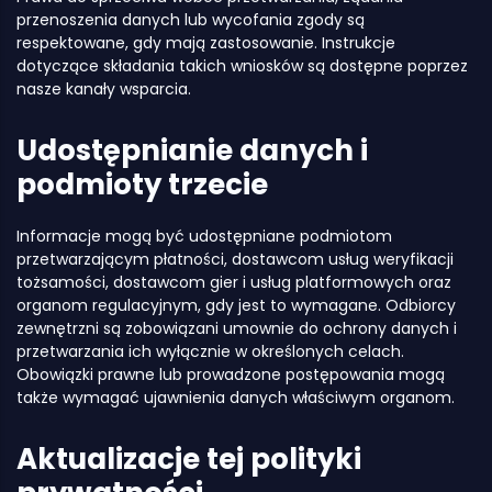
przenoszenia danych lub wycofania zgody są
respektowane, gdy mają zastosowanie. Instrukcje
dotyczące składania takich wniosków są dostępne poprzez
nasze kanały wsparcia.
Udostępnianie danych i
podmioty trzecie
Informacje mogą być udostępniane podmiotom
przetwarzającym płatności, dostawcom usług weryfikacji
tożsamości, dostawcom gier i usług platformowych oraz
organom regulacyjnym, gdy jest to wymagane. Odbiorcy
zewnętrzni są zobowiązani umownie do ochrony danych i
przetwarzania ich wyłącznie w określonych celach.
Obowiązki prawne lub prowadzone postępowania mogą
także wymagać ujawnienia danych właściwym organom.
Aktualizacje tej polityki