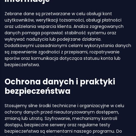
Zebrane dane są przetwarzane w celu obsługi kont
użytkowników, weryfikacji tożsamości, obsługi płatności
oraz udzielania wsparcia klienta. Analiza zagregowanych
danych pomaga poprawiać stabilność systemu oraz
wykrywać nadużycia lub podejrzane działania.
Dodatkowymi uzasadnionymi celami wykorzystania danych
są zapewnienie zgodności z przepisami, rozpatrywanie
sporów oraz komunikacja dotycząca statusu konta lub
bezpieczeństwa.
Ochrona danych i praktyki
bezpieczeństwa
Stosujemy silne środki techniczne i organizacyjne w celu
ochrony danych przed nieautoryzowanym dostępem,
zmianą lub utratą. Szyfrowanie, mechanizmy kontroli
dostępu, bezpieczne serwery oraz regularne testy
bezpieczeństwa są elementami naszego programu. Do