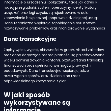
Informacje o urządzeniu i połączeniu, takie jak adres IP,
rodzaj przeglądarki, system operacyjny, identyfikatory
urządzeń oraz logi użycia, są rejestrowane w celu
zapewnienia bezpiecznej i poprawnie działającej usługi.
Dane techniczne wspierają zapobieganie oszustwom,
rozwiązywanie problemów oraz monitorowanie wydajności.
Dane transakcyjne
Zapisy wpłat, wypłat, aktywności w grach, historii zakładów
oraz dane dotyczące metod płatności są przechowywane
w celu administrowania kontami, przetwarzania transakcji
finansowych oraz spełniania wymogów prawnych i
podatkowych. Dane transakcyjne wspierają także
rozstrzyganie sporów oraz działania na rzecz
odpowiedzialnego korzystania z gier.
W jaki sposób
wykorzystywane są
informacje