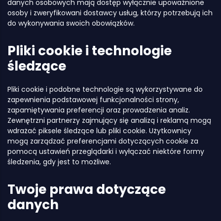
danych osobowych mają dostęp wyłącznie upoważnione
osoby i zweryfikowani dostawcy usług, którzy potrzebują ich
do wykonywania swoich obowiązków.
Pliki cookie i technologie
śledzące
Pliki cookie i podobne technologie są wykorzystywane do
zapewnienia podstawowej funkcjonalności strony,
zapamiętywania preferencji oraz prowadzenia analiz.
Zewnętrzni partnerzy zajmujący się analizą i reklamą mogą
wdrażać piksele śledzące lub pliki cookie. Użytkownicy
mogą zarządzać preferencjami dotyczących cookie za
pomocą ustawień przeglądarki i wyłączać niektóre formy
śledzenia, gdy jest to możliwe.
Twoje prawa dotyczące
danych