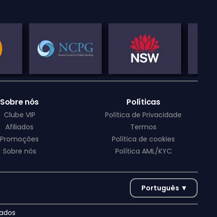
Sobre nós
Políticas
Clube VIP
Política de Privacidade
Afiliados
Termos
Promoções
Política de cookies
Sobre nós
Política AML/KYC
▾
Português
vados