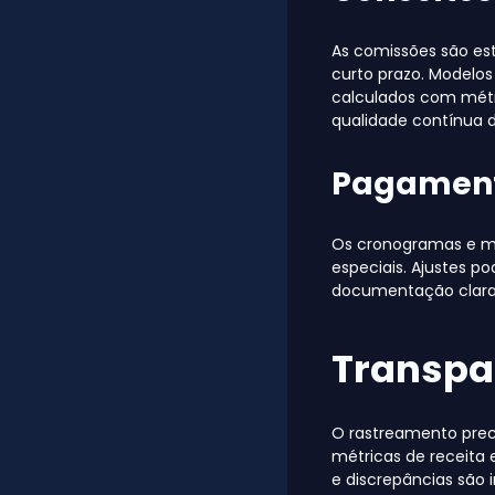
As comissões são es
curto prazo. Modelos
calculados com métri
qualidade contínua d
Pagament
Os cronogramas e mé
especiais. Ajustes p
documentação clara 
Transpa
O rastreamento preci
métricas de receita 
e discrepâncias são 