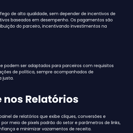
ego de alta qualidade, sem depender de incentivos de
incentivos baseados em desempenho. Os pagamentos são
buição do parceiro, incentivando investimentos na
 podem ser adaptados para parceiros com requisitos
nfrações de política, sempre acompanhados de
 justa.
 nos Relatórios
nel de relatórios que exibe cliques, conversões e
or meio de pixels padrão do setor e parâmetros de links,
nfiança e minimizar vazamentos de receita.