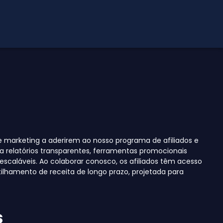
 marketing a aderirem ao nosso programa de afiliados e
elatórios transparentes, ferramentas promocionais
escaláveis. Ao colaborar conosco, os afiliados têm acesso
lhamento de receita de longo prazo, projetada para
s