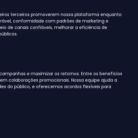
arceiros terceiros promoverem nossa plataforma enquanto
ável, conformidade com padrões de marketing e
io de canais confiáveis, melhorar a eficiência de
úblicos.
campanhas e maximizar os retornos. Entre os benefícios
de em colaborações promocionais. Nossa equipe ajuda a
es do público, e oferecemos acordos flexíveis para