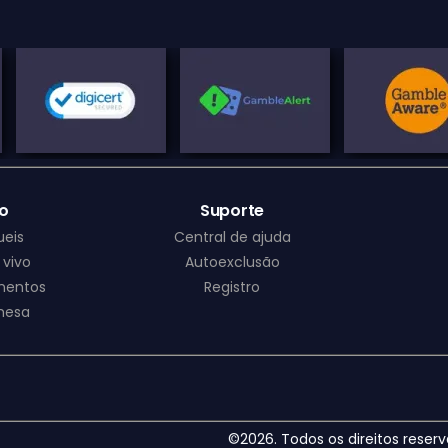
o
Suporte
eis
Central de ajuda
 vivo
Autoexclusão
mentos
Registro
mesa
©
2026
. Todos os direitos reser