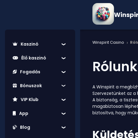
Winspir
›
Winspirit Casino
Ról
Kaszinó
Élő kaszinó
Rólunk
Fogadás
Bónuszok
A Winspirit a megbízh
Szervezetünket az a h
VIP Klub
A biztonság, a tiszte
magabiztosan léphetn
biztosítva, hogy műk
App
Blog
Küldeté