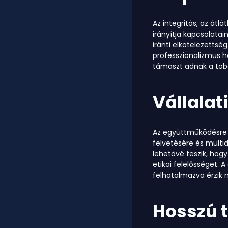
Az integritás, az át
irányítja kapcsolata
iránti elkötelezetts
professzionalizmus h
támaszt adnak a tobo
Vállalat
Az együttműködésre é
felvetésére és multid
lehetővé teszik, hog
etikai felelősséget. 
felhatalmazva érzik m
Hosszú 