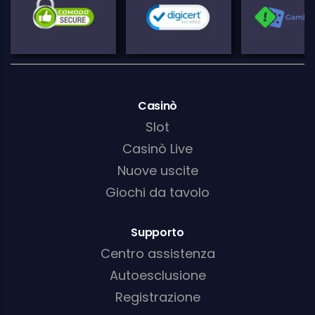
Casinò
Slot
Casinò Live
Nuove uscite
Giochi da tavolo
Supporto
Centro assistenza
Autoesclusione
Registrazione