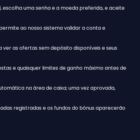
l, escolha uma senha e a moeda preferida, e aceite
a permite ao nosso sistema validar a conta e
 ver as ofertas sem depósito disponíveis e seus
postas e quaisquer limites de ganho máximo antes de
automática na área de caixa; uma vez aprovada,
 rodadas registradas e os fundos do bônus aparecerão