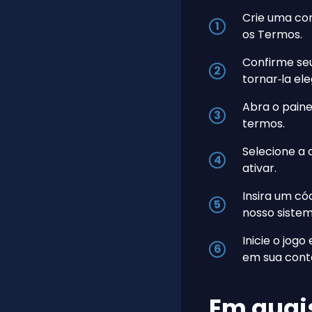
Crie uma con
os Termos.
Confirme seu
tornar‑la el
Abra o paine
termos.
Selecione a 
ativar.
Insira um có
nosso sistem
Inicie o jog
em sua cont
Em quai