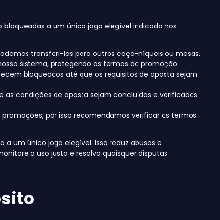
ão bloqueadas a um único jogo elegível indicado nos
podemos transferi-las para outros caça-níqueis ou mesas.
o nosso sistema, protegendo os termos da promoção.
ecem bloqueados até que os requisitos de aposta sejam
 as condições de aposta sejam concluídas e verificadas
 de promoções, por isso recomendamos verificar os termos
 a um único jogo elegível. Isso reduz abusos e
onitore o uso justo e resolva quaisquer disputas
sito