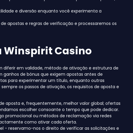
latilidade e diversão enquanto você experimenta a
s de apostas e regras de verificação e processaremos os
 Winspirit Casino
m diferir em validade, método de ativação e estrutura de
m ganhos de bónus que exigem apostas antes de
tas para experimentar um título, enquanto outras
 sempre os passos de ativação, os requisitos de aposta e
e aposta e, frequentemente, melhor valor global; ofertas
omendamos escolher consoante o tempo que pode dedicar.
digo promocional ou métodos de reclamação via redes
xactamente como ativar cada oferta.
 - reservamo-nos o direito de verificar as solicitações e