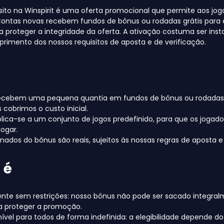
to na Winspirit é uma oferta promocional que permite aos joga
 Contas novas recebem fundos de bônus ou rodadas grátis para e
a proteger a integridade da oferta. A ativação costuma ser ins
imento dos nossos requisitos de aposta e de verificação.
recebem uma pequena quantia em fundos de bônus ou rodadas 
s cobrimos o custo inicial.
lica-se a um conjunto de jogos predefinido, para que os jogado
ogar.
nados do bônus são reais, sujeitos às nossas regras de aposta e
 é
nte sem restrições: nosso bônus não pode ser sacado integralm
a proteger a promoção.
ível para todos de forma indefinida: a elegibilidade depende do 