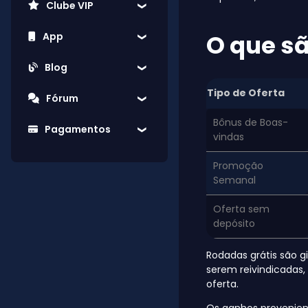
Clube VIP
O que sã
App
Blog
Tipo de Oferta
Fórum
Bônus de Boas-
Pagamentos
vindas
Promoção
Semanal
Oferta sem
depósito
Rodadas grátis são g
serem reivindicadas,
oferta.
Os ganhos provenient