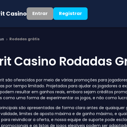
it Casino
Entrar
Registrar
›
us
Rodadas grátis
rit Casino Rodadas Gr
pirit são oferecidos por meio de várias promoções para jogadore
 por tempo limitado. Projetados para ajudar os jogadores a exp
s podem resultar em ganhos reais, embora sejam créditos promo
 como uma forma de experimentar os jogos, e não como lucro
incipais são apresentadas de forma clara antes de quaisquer gir
e validade, limites de aposta máxima e de ganho máximo, e qu
 para reivindicar a oferta, e nossa equipe de suporte pode escla
as promocionais e as listas de jogos elegíveis podem ser adapta