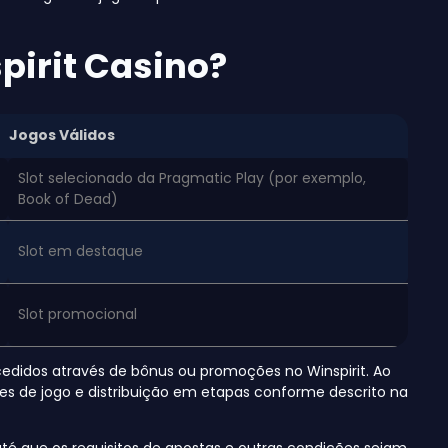
pirit Casino?
Jogos Válidos
Slot selecionado da Pragmatic Play (por exemplo,
Book of Dead)
Slot em destaque
Slot promocional
ncedidos através de bônus ou promoções no Winspirit. Ao
ões de jogo e distribuição em etapas conforme descrito na
té que os requisitos de apostas e outras condições sejam