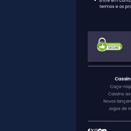
Entre em conta
termos e os pr
Cassin
Caça-níqu
Cassino ao
Novos lança
Jogos de 