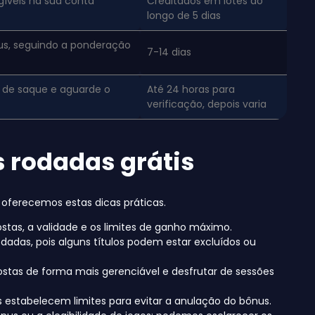
egíveis na sua conta
Creditados em lotes ao
longo de 5 dias
us, seguindo a ponderação
7-14 dias
o de saque e aguarde o
Até 24 horas para
verificação, depois varia
 rodadas grátis
, oferecemos estas dicas práticas.
tas, a validade e os limites de ganho máximo.
dadas, pois alguns títulos podem estar excluídos ou
postas de forma mais gerenciável e desfrutar de sessões
 estabelecem limites para evitar a anulação do bônus.