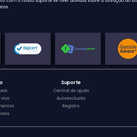
to com o nosso suporte se tiver dúvidas sobre a ativação do bô
azos.
o
Suporte
eis
Central de ajuda
 vivo
Autoexclusão
mentos
Registro
mesa