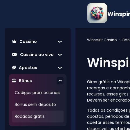
Winspir
›
Winspirit Casino
Bôn
Cassino
Cassino ao vivo
Winspi
Apostas
Bônus
Giros grátis na Wins
recargas e campanhas
Códigos promocionais
recursos, esses giro
Devem ser encarados
Bónus sem depósito
Todas as condições pr
apostas, períodos d
Rodadas grátis
aceitar esses termos
disponível, as ofert