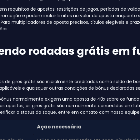
m requisitos de apostas, restrições de jogos, períodos de valid
romoção e podem incluir limites no valor da aposta enquanto s
Para multiplicadores de aposta precisos, títulos elegíveis e pra
ões.
endo rodadas grátis em f
hos de giros grátis são inicialmente creditados como saldo de b
 aplicáveis e quaisquer outras condições de bônus declaradas s
 bônus normalmente exigem uma aposta de 40x sobre os fundo
r as apostas; os giros grátis são normalmente concedidos em l
verificar o status do saque, entre em contato com nossa equipe
Ação necessária