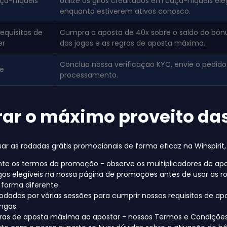
aça-níqueis
Utilize os giros creditados em caça-níqueis el
enquanto estiverem ativos conosco.
quisitos de
Cumpra a aposta de 40x sobre o saldo do bôn
er
dos jogos e as regras de aposta máxima.
Conclua nossa verificação KYC, envie o pedid
ue
processamento.
rar o máximo proveito das
sar as rodadas grátis promocionais de forma eficaz na Winspirit
te os termos da promoção - observe os multiplicadores de apos
gos elegíveis na nossa página de promoções antes de usar as ro
forma diferente.
rodadas por várias sessões para cumprir nossos requisitos de a
ngas.
gras de aposta máxima ao apostar - nossos Termos e Condições