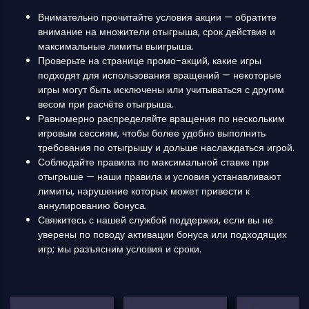
Внимательно прочитайте условия акции — обратите
внимание на множители отыгрыша, срок действия и
максимальные лимиты выигрыша.
Проверьте на странице промо-акций, какие игры
подходят для использования вращений — некоторые
игры могут быть исключены или учитываться с другим
весом при расчёте отыгрыша.
Равномерно распределяйте вращения по нескольким
игровым сессиям, чтобы более удобно выполнить
требования по отыгрышу и дольше наслаждаться игрой.
Соблюдайте правила по максимальной ставке при
отыгрыше — наши правила и условия устанавливают
лимиты, нарушение которых может привести к
аннулированию бонуса.
Свяжитесь с нашей службой поддержки, если вы не
уверены по поводу активации бонуса или подходящих
игр; мы разъясним условия и сроки.