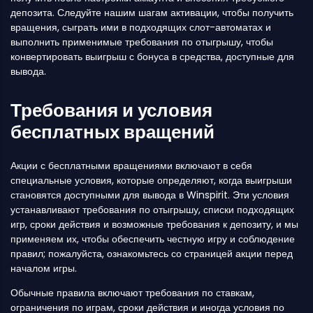
депозита. Следуйте нашим шагам активации, чтобы получить
вращения, сыграть ими в подходящих слот-автоматах и
выполнить применимые требования по отыгрышу, чтобы
конвертировать выигрыш с бонуса в средства, доступные для
вывода.
Требования и условия
бесплатных вращений
Акции с бесплатными вращениями включают в себя
специальные условия, которые определяют, когда выигрыши
становятся доступными для вывода в Winspirit. Эти условия
устанавливают требования по отыгрышу, списки подходящих
игр, сроки действия и возможные требования к депозиту, и мы
применяем их, чтобы обеспечить честную игру и соблюдение
правил; пожалуйста, ознакомьтесь со страницей акции перед
началом игры.
Обычные правила включают требования по ставкам,
ограничения по играм, сроки действия и иногда условия по