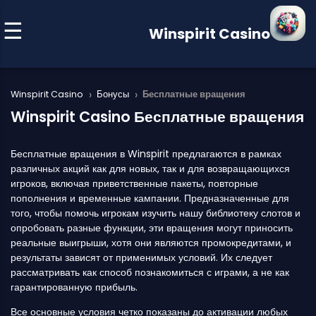
Winspirit Casino
›
›
Winspirit Casino
Бонусы
Бесплатные вращения
Winspirit Casino Бесплатные вращения
Бесплатные вращения в Winspirit предлагаются в рамках
различных акций как для новых, так и для возвращающихся
игроков, включая приветственные пакеты, повторные
пополнения и временные кампании. Предназначенные для
того, чтобы помочь игрокам изучить нашу библиотеку слотов и
опробовать разные функции, эти вращения могут приносить
реальные выигрыши, хотя они являются промокредитами, и
результаты зависят от применимых условий. Их следует
рассматривать как способ познакомиться с играми, а не как
гарантированную прибыль.
Все основные условия четко показаны до активации любых