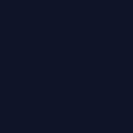
Русский
▾
©
2026
. Все права защищены