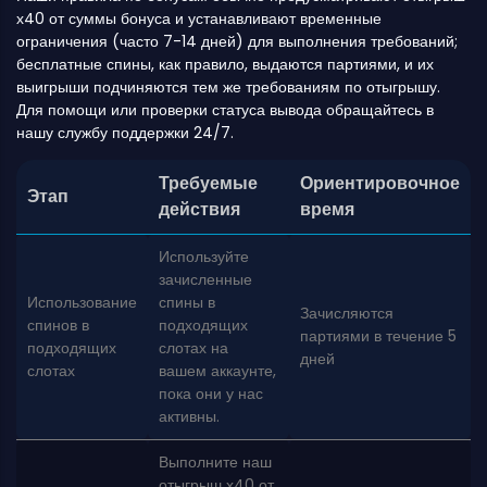
х40 от суммы бонуса и устанавливают временные
ограничения (часто 7-14 дней) для выполнения требований;
бесплатные спины, как правило, выдаются партиями, и их
выигрыши подчиняются тем же требованиям по отыгрышу.
Для помощи или проверки статуса вывода обращайтесь в
нашу службу поддержки 24/7.
Требуемые
Ориентировочное
Этап
действия
время
Используйте
зачисленные
Использование
спины в
Зачисляются
спинов в
подходящих
партиями в течение 5
подходящих
слотах на
дней
слотах
вашем аккаунте,
пока они у нас
активны.
Выполните наш
отыгрыш х40 от