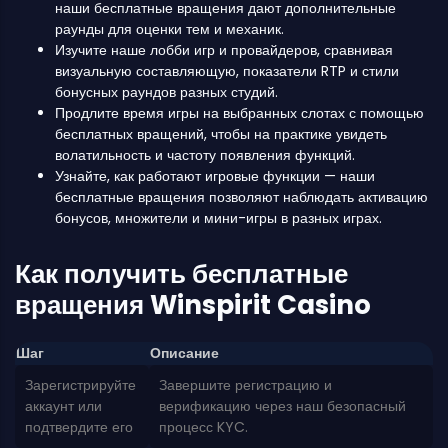
наши бесплатные вращения дают дополнительные
раунды для оценки тем и механик.
Изучите наше лобби игр и провайдеров, сравнивая
визуальную составляющую, показатели RTP и стили
бонусных раундов разных студий.
Продлите время игры на выбранных слотах с помощью
бесплатных вращений, чтобы на практике увидеть
волатильность и частоту появления функций.
Узнайте, как работают игровые функции — наши
бесплатные вращения позволяют наблюдать активацию
бонусов, множители и мини-игры в разных играх.
Как получить бесплатные
вращения Winspirit Casino
Шаг
Описание
Зарегистрируйте
Завершите регистрацию и
аккаунт или
верификацию через наш безопасный
подтвердите его
процесс KYC.