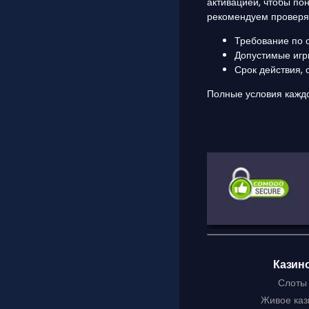
активацией, чтобы по
рекомендуем проверять
Требование по 
Допустимые игр
Срок действия,
Полные условия каждо
Казин
Слоты
Живое каз