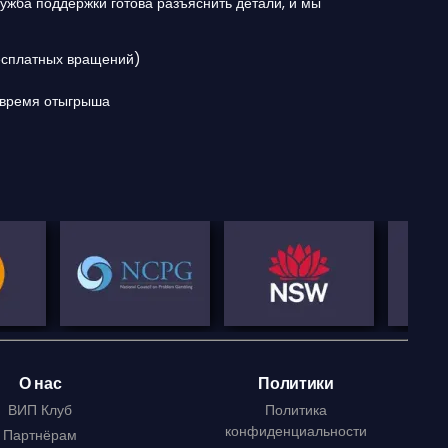
ужба поддержки готова разъяснить детали, и мы
бесплатных вращений)
о время отыгрыша
О нас
Политики
ВИП Клуб
Политика
конфиденциальности
Партнёрам