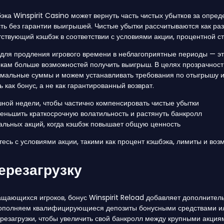
ка Winspirit Casino может вернуть часть чистых убытков за опред
сть без гарантии выигрышей. Чистые убытки рассчитываются как ра
ствующий кэшбэк в соответствии с условиями акции, процентной 
для продления игрового времени в неблагоприятные периоды — эт
окам больше возможностей получить выигрыш. В целях прозрачно
альные суммы и можем устанавливать требования по отыгрышу или
 как бонус, а не как гарантированный возврат.
ной недели, чтобы частично компенсировать чистые убытки
меньшить краткосрочную волатильность и растянуть банкролл
альных акций, когда кэшбэк повышает общую ценность
тесь с условиями акции, такими как процент кэшбэка, лимиты и во
перезагрузку
щающихся игроков, бонус Winspirit Reload добавляет дополнител
 пополняем квалифицирующиеся депозиты бонусными средствами 
ерезагрузки, чтобы увеличить свой банкролл между крупными акц