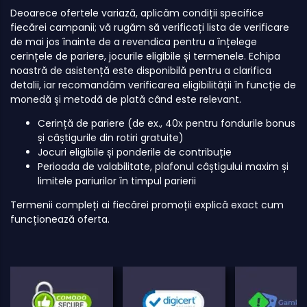
Deoarece ofertele variază, aplicăm condiții specifice
fiecărei campanii; vă rugăm să verificați lista de verificare
de mai jos înainte de a revendica pentru a înțelege
cerințele de pariere, jocurile eligibile și termenele. Echipa
noastră de asistență este disponibilă pentru a clarifica
detalii, iar recomandăm verificarea eligibilității în funcție de
monedă și metodă de plată când este relevant.
Cerință de pariere (de ex., 40x pentru fondurile bonus
și câștigurile din rotiri gratuite)
Jocuri eligibile și ponderile de contribuție
Perioada de valabilitate, plafonul câștigului maxim și
limitele pariurilor în timpul parierii
Termenii compleți ai fiecărei promoții explică exact cum
funcționează oferta.