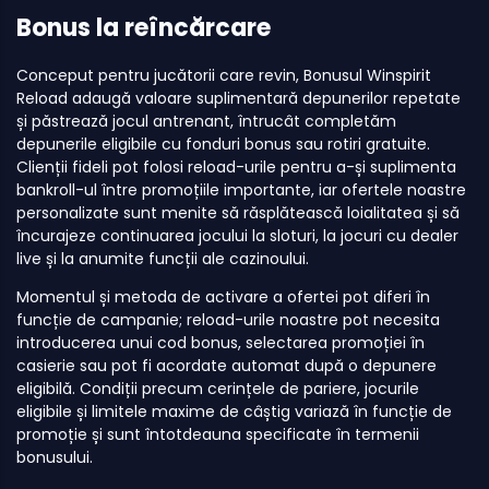
Bonus la reîncărcare
Conceput pentru jucătorii care revin, Bonusul Winspirit
Reload adaugă valoare suplimentară depunerilor repetate
și păstrează jocul antrenant, întrucât completăm
depunerile eligibile cu fonduri bonus sau rotiri gratuite.
Clienții fideli pot folosi reload-urile pentru a-și suplimenta
bankroll-ul între promoțiile importante, iar ofertele noastre
personalizate sunt menite să răsplătească loialitatea și să
încurajeze continuarea jocului la sloturi, la jocuri cu dealer
live și la anumite funcții ale cazinoului.
Momentul și metoda de activare a ofertei pot diferi în
funcție de campanie; reload-urile noastre pot necesita
introducerea unui cod bonus, selectarea promoției în
casierie sau pot fi acordate automat după o depunere
eligibilă. Condiții precum cerințele de pariere, jocurile
eligibile și limitele maxime de câștig variază în funcție de
promoție și sunt întotdeauna specificate în termenii
bonusului.