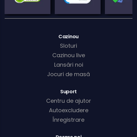
Cazinou
Sloturi
Cazinou live
Lansări noi
Jocuri de masă
Suport
Centru de ajutor
Autoexcludere
Înregistrare