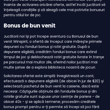
înainte de activarea oricărei oferte, astfel încât jucătorii să
înțeleagă condițiile și să aleagă cele mai potrivite bonusuri
pentru stilul lor de joc.
Bonus de bun venit
Jucătorii noi își pot începe aventura cu Bonusul de bun
venit Winspirit, o ofertă de început care mărește primele
depuneri cu fonduri bonus și rotiri gratuite. După o
depunere eligibilă, credităm fonduri bonus care extind
timpul de joc și deblochează rotiri gratuite livrate în tranșe
pe parcursul mai multor zile, oferind noilor jucători mai
multe șanse de a explora biblioteca noastră de jocuri.
Solicitarea ofertei este simplă: înregistrează un cont,
efectuează o depunere eligibilă (de obicei în jur de $20) și
selectează pachetul de bun venit la casierie, dacă este
necesar. Câștigurile obținute din fondurile bonus și din
rotirile gratuite sunt supuse unor cerințe de pariere - de
obicei 40x - și se aplică termene; procesăm creditele
bonus prompt pentru a-ți permite să începi să joci fără