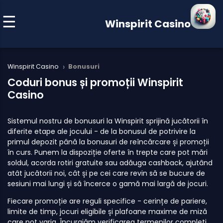
Winspirit Casino
›
Winspirit Casino
Bonusuri
Coduri bonus și promoții Winspirit
Casino
Sistemul nostru de bonusuri la Winspirit sprijină jucătorii în
diferite etape ale jocului - de la bonusul de potrivire la
primul depozit până la bonusuri de reîncărcare și promoții
în curs. Punem la dispoziție oferte în trepte care pot mări
soldul, acorda rotiri gratuite sau adăuga cashback, ajutând
atât jucătorii noi, cât și pe cei care revin să se bucure de
sesiuni mai lungi și să încerce o gamă mai largă de jocuri.
Fiecare promoție are reguli specifice - cerințe de pariere,
limite de timp, jocuri eligibile și plafoane maxime de miză
care pot varia. Încurajăm verificarea termenilor compleți