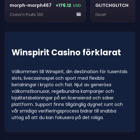
morph-morph467
+176.12
GLITCHGLITCH
USD
Coins'n Fruits 100
Goal!
Winspirit Casino förklarat
Välkommen till Winspirit, din destination för tusentals
slots, livecasinospel och sport med flexibla
betalningar i krypto och fiat. Njut av generösa
välkomstbonusar, regelbundna kampanjer och
lojalitetsbelöningar på en licensierad och säker
plattform. Support finns tillgänglig dygnet runt och
vår smidiga verifieringsprocess bidrar till snabba
uttag så att du kan fokusera på det roliga.