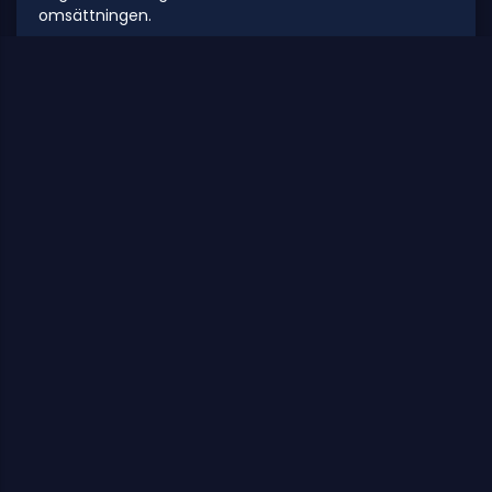
omsättningen.
Casino
Slots
Live Casino
Nya lanseringar