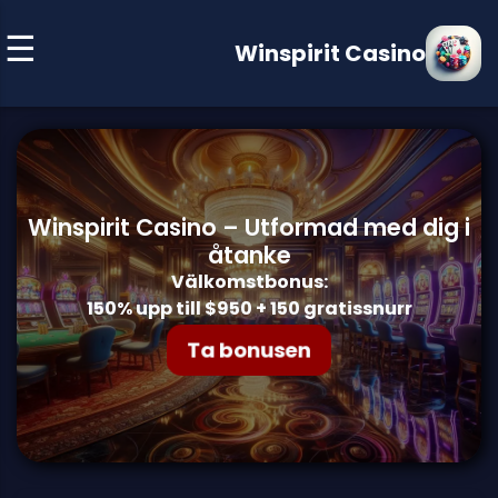
Winspirit Casino
Winspirit Casino – Utformad med dig i
åtanke
Välkomstbonus:
150% upp till $950 + 150 gratissnurr
Ta bonusen