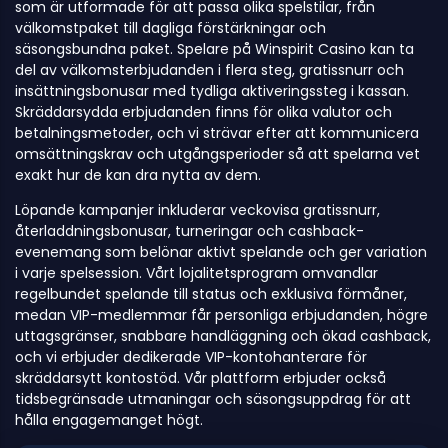
som är utformade för att passa olika spelstilar, från
välkomstpaket till dagliga förstärkningar och
säsongsbundna paket. Spelare på Winspirit Casino kan ta
del av välkomsterbjudanden i flera steg, gratissnurr och
insättningsbonusar med tydliga aktiveringssteg i kassan.
Skräddarsydda erbjudanden finns för olika valutor och
betalningsmetoder, och vi strävar efter att kommunicera
omsättningskrav och utgångsperioder så att spelarna vet
exakt hur de kan dra nytta av dem.
Löpande kampanjer inkluderar veckovisa gratissnurr,
återladdningsbonusar, turneringar och cashback-
evenemang som belönar aktivt spelande och ger variation
i varje spelsession. Vårt lojalitetsprogram omvandlar
regelbundet spelande till status och exklusiva förmåner,
medan VIP-medlemmar får personliga erbjudanden, högre
uttagsgränser, snabbare handläggning och ökad cashback,
och vi erbjuder dedikerade VIP-kontohanterare för
skräddarsytt kontostöd. Vår plattform erbjuder också
tidsbegränsade utmaningar och säsongsuppdrag för att
hålla engagemanget högt.