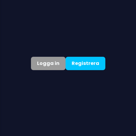
Bordsspel
Support
Hjälpcenter
Självavstängning
Registrering
Om oss
Logga in
Registrera
VIP Klubb
Partnerskap
Kampanjer
Om oss
Policyer
Integritetspolicy
Villkor