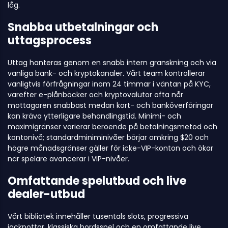
låg.
Snabba utbetalningar och
uttagsprocess
Uttag hanteras genom en snabb intern granskning och via
vanliga bank- och kryptokanaler. Vårt team kontrollerar
vanligtvis förfrågningar inom 24 timmar i väntan på KYC,
varefter e-plånböcker och kryptovalutor ofta når
mottagaren snabbast medan kort- och banköverföringar
kan kräva ytterligare behandlingstid. Minimi- och
maximigränser varierar beroende på betalningsmetod och
kontonivå; standardminiminivåer börjar omkring $20 och
högre månadsgränser gäller för icke-VIP-konton och ökar
när spelare avancerar i VIP-nivåer.
Omfattande spelutbud och live
dealer-utbud
Vårt bibliotek innehåller tusentals slots, progressiva
jackpottar, klassiska bordsspel och en omfattande live