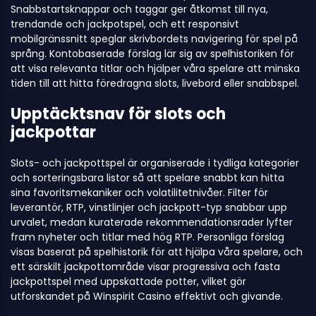
Snabbstartsknappar och taggar ger åtkomst till nya,
trendande och jackpotspel, och ett responsivt
mobilgränssnitt speglar skrivbordets navigering för spel på
språng. Kontobaserade förslag lär sig av spelhistoriken för
att visa relevanta titlar och hjälper våra spelare att minska
tiden till att hitta föredragna slots, livebord eller snabbspel.
Upptäcktsnav för slots och
jackpottar
Slots- och jackpottspel är organiserade i tydliga kategorier
och sorteringsbara listor så att spelare snabbt kan hitta
sina favoritsmekaniker och volatilitetnivåer. Filter för
leverantör, RTP, vinstlinjer och jackpott-typ snabbar upp
urvalet, medan kuraterade rekommendationsrader lyfter
fram nyheter och titlar med hög RTP. Personliga förslag
visas baserat på spelhistorik för att hjälpa våra spelare, och
ett särskilt jackpottområde visar progressiva och fasta
jackpottspel med uppskattade potter, vilket gör
utforskandet på Winspirit Casino effektivt och givande.