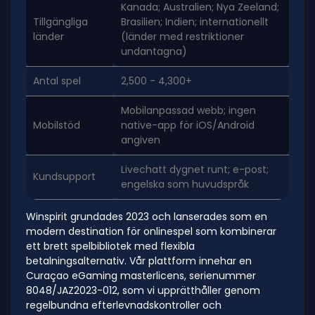
Kanada; Australien; Nya Zeeland;
Tillgängliga
Brasilien; Indien; internationellt
länder
(länder med restriktioner
undantagna)
Antal spel
2,500 - 4,300+
Mobilanpassad webb; ingen
Mobilstöd
native-app för iOS/Android
angiven
Livechatt dygnet runt; e-post;
Kundsupport
engelska som huvudspråk
Winspirit grundades 2023 och lanserades som en
modern destination för onlinespel som kombinerar
ett brett spelbibliotek med flexibla
betalningsalternativ. Vår plattform innehar en
Curaçao eGaming masterlicens, serienummer
8048/JAZ2023-012, som vi upprätthåller genom
regelbundna efterlevnadskontroller och