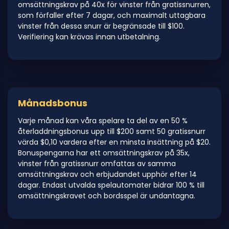
omsättningskrav på 40x för vinster från gratissnurren,
som förfaller efter 7 dagar, och maximalt uttagbara
vinster från dessa snurr är begränsade till $100.
Verifiering kan krävas innan utbetalning.
Månadsbonus
Varje månad kan våra spelare ta del av en 50 %
återladdningsbonus upp till $200 samt 50 gratissnurr
värda $0,10 vardera efter en minsta insättning på $20.
Bonuspengarna har ett omsättningskrav på 35x,
vinster från gratissnurr omfattas av samma
omsättningskrav och erbjudandet upphör efter 14
dagar. Endast utvalda spelautomater bidrar 100 % till
omsättningskravet och bordsspel är undantagna.