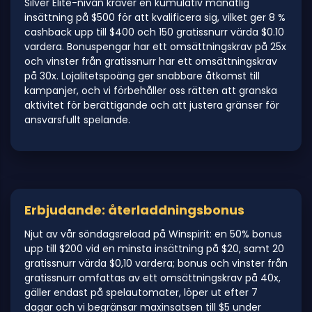
Silver Elite-nivån kräver en kumulativ månatlig
insättning på $500 för att kvalificera sig, vilket ger 8 %
cashback upp till $400 och 150 gratissnurr värda $0.10
vardera. Bonuspengar har ett omsättningskrav på 25x
och vinster från gratissnurr har ett omsättningskrav
på 30x. Lojalitetspoäng ger snabbare åtkomst till
kampanjer, och vi förbehåller oss rätten att granska
aktivitet för berättigande och att justera gränser för
ansvarsfullt spelande.
Erbjudande: återladdningsbonus
Njut av vår söndagsreload på Winspirit: en 50% bonus
upp till $200 vid en minsta insättning på $20, samt 20
gratissnurr värda $0,10 vardera; bonus och vinster från
gratissnurr omfattas av ett omsättningskrav på 40x,
gäller endast på spelautomater, löper ut efter 7
dagar och vi begränsar maxinsatsen till $5 under